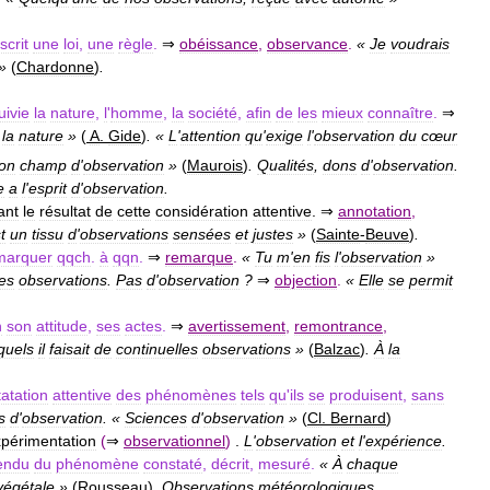
scrit
une
loi
,
une
règle
.
⇒
obéissance
,
observance
.
«
Je
voudrais
»
(
Chardonne
)
.
uivie
la
nature
,
l
'
homme
,
la
société
,
afin
de
les
mieux
connaître
.
⇒
la
nature
»
(
A
.
Gide
)
. «
L
'
attention
qu
'
exige
l
'
observation
du
cœur
on
champ
d
'
observation
»
(
Maurois
)
.
Qualités
,
dons
d
'
observation
.
e
a
l
'
esprit
d
'
observation
.
ant
le
résultat
de
cette
considération
attentive
. ⇒
annotation
,
t
un
tissu
d
'
observations
sensées
et
justes
»
(
Sainte
-
Beuve
)
.
marquer
qqch
.
à
qqn
.
⇒
remarque
.
«
Tu
m
'
en
fis
l
'
observation
»
es
observations
.
Pas
d
'
observation
?
⇒
objection
.
«
Elle
se
permit
n
son
attitude
,
ses
actes
.
⇒
avertissement
,
remontrance
,
quels
il
faisait
de
continuelles
observations
»
(
Balzac
)
.
À
la
atation
attentive
des
phénomènes
tels
qu
'
ils
se
produisent
,
sans
s
d
'
observation
. «
Sciences
d
'
observation
»
(
Cl
.
Bernard
)
périmentation
(
⇒
observationnel
)
.
L
'
observation
et
l
'
expérience
.
endu
du
phénomène
constaté
,
décrit
,
mesuré
.
«
À
chaque
végétale
»
(
Rousseau
)
.
Observations
météorologiques
,