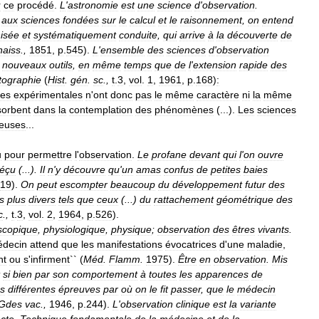
r
ce
procédé
.
L
'
astronomie
est
une
science
d
'
observation
.
aux
sciences
fondées
sur
le
calcul
et
le
raisonnement
,
on
entend
isée
et
systématiquement
conduite
,
qui
arrive
à
la
découverte
de
naiss
.,
1851
,
p
.
545
).
L
'
ensemble
des
sciences
d
'
observation
nouveaux
outils
,
en
même
temps
que
de
l
'
extension
rapide
des
tographie
(
Hist
.
gén
.
sc
.,
t
.
3
,
vol
.
1
,
1961
,
p
.
168
)
:
ces
expérimentales
n
'
ont
donc
pas
le
même
caractère
ni
la
même
sorbent
dans
la
contemplation
des
phénomènes
(...).
Les
sciences
euses
...
u
pour
permettre
l
'
observation
.
Le
profane
devant
qui
l
'
on
ouvre
éçu
(...).
Il
n
'
y
découvre
qu
'
un
amas
confus
de
petites
baies
19
).
On
peut
escompter
beaucoup
du
développement
futur
des
s
plus
divers
tels
que
ceux
(...)
du
rattachement
géométrique
des
c
.,
t
.
3
,
vol
.
2
,
1964
,
p
.
526
).
scopique
,
physiologique
,
physique
;
observation
des
êtres
vivants
.
decin
attend
que
les
manifestations
évocatrices
d
'
une
maladie
,
nt
ou
s
'
infirment
`` (
Méd
.
Flamm
.
1975
).
Être
en
observation
.
Mis
si
bien
par
son
comportement
à
toutes
les
apparences
de
s
différentes
épreuves
par
où
on
le
fit
passer
,
que
le
médecin
Gdes
vac
.,
1946
,
p
.
244
).
L
'
observation
clinique
est
la
variante
ecte
.
Technique
fondamentale
de
la
médecine
et
de
la