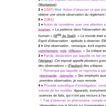
(
Montaigne
)
.
2
♦
(
1507
)
Mod
.
Action
d
'
observer
ce
que
pre
obtenir
une
stricte
observation
du
règlement
II
♦
(
1361
)
1
♦
Action
de
considérer
avec
une
attention
s
examen
.
«
La
patience
dans
l
'
observation
de
me
humain
»
(
M
de
Staël
)
. «
Le
monde
était
s
Esprit
d
'
observation
:
aptitude
à
observer
.
Ell
2
♦
Une
observation
:
remarque
,
écrit
exprim
commentaire
,
note
,
réflexion
.
«
Sa
critique
es
3
♦
Parole
,
déclaration
par
laquelle
on
fait
re
(
Verlaine
)
.
Cet
exposé
appelle
plusieurs
grav
des
observations
»
(
Flaubert
),
des
critiques
.
♢
Remarque
par
laquelle
on
reproche
à
qq
réprimande
,
reproche
.
«
Ses
employés
aux
première
observation
,
je
vous
renvoie
.
4
♦
Procédé
scientifique
d
'
investigation
,
const
volonté
de
les
modifier
.
Appareils
,
instrument
:
sciences
de
faits
,
qui
n
'
ont
pas
recours
à
l
'
ex
♢
Fait
d
'
observer
un
phénomène
;
compte
r
observation
que
je
faisais
sur
l
'
organisation