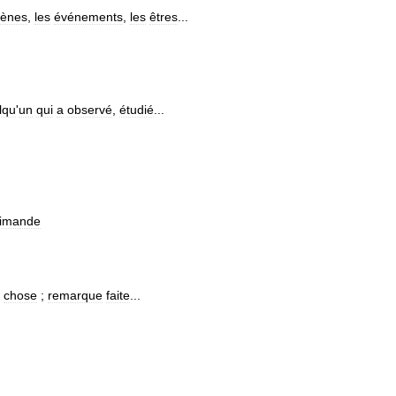
ènes
,
les
événements
,
les
êtres
...
lqu
'
un
qui
a
observé
,
étudié
...
rimande
chose
;
remarque
faite
...