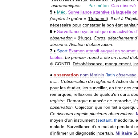
astronomiques
.
—
Par
méton
.
Cas
observé
5
♦
Méd
.
Surveillance
attentive
(
à
laquelle
on
j
'
espère
le
guérir
»
(
Duhamel
)
.
Il
est
à
l
'
hôpita
nécessaire
pour
constater
le
bon
état
sanitai
6
♦
Surveillance
systématique
des
activités
d
'
observation
»
(
Hugo
)
.
Corps
,
détachement
d
'
aérienne
.
Aviation
d
'
observation
.
7
♦
Sport
Examen
attentif
auquel
on
soumet
faibles
.
Le
premier
round
a
été
un
round
d
'
ob
⊗
CONTR
.
Désobéissance
,
manquement
,
in
●
observation
nom
féminin
(
latin
observatio
etc
.
:
L
'
observation
du
règlement
.
Action
de
r
pour
les
étudier
,
les
surveiller
,
en
tirer
des
co
remarques
,
réflexions
de
quelqu
'
un
qui
a
obs
registre
.
Remarque
nuancée
de
reproche
,
lé
observation
.
Objection
que
l
'
on
fait
à
quelqu
'
Ce
discours
appelle
plusieurs
observations
.
moyen
d
'
un
instrument
(
sextant
,
th
éodolite
,
e
malade
.
Surveillance
d
'
un
malade
pendant
u
d
'
infirmer
un
diagnostic
incertain
.
Militaire
Su