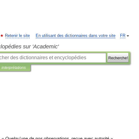
Retenir le site
En utilisant des dictionnaires dans votre site
FR
clopédies sur 'Academic'
Recherche!
interprétations
.
«
Quelqu
'
une
de
nos
observations
,
reçue
avec
autorité
»