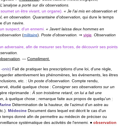
.
L
'
analyse
a
porté
sur
dix
observations
.
soumet
un
être
vivant
,
un
organe
).
«
Je
l
'
ai
mis
en
observation
et
l
,
en
observation
.
Quarantaine
d
'
observation
,
qui
dure
le
temps
re
d
'
un
navire
.
un
suspect
,
d
'
un
ennemi
.
«
Javert
laissa
deux
hommes
en
observation
(
militaire
).
Poste
d
'
observation
.
⇒
vigie
.
Observation
un
adversaire
,
afin
de
mesurer
ses
forces
,
de
découvrir
ses
points
servation
.
observation
. —
Compliment
.
,
-
onis
)
Fait
de
pratiquer
les
prescriptions
d
'
une
loi
,
d
'
une
règle
,
egarder
attentivement
les
phénomènes
,
les
événements
,
les
êtres
nclusions
,
etc
.
:
Un
poste
d
'
observation
.
Compte
rendu
,
ervé
,
étudié
quelque
chose
:
Consigner
ses
observations
sur
un
gère
réprimande
:
À
son
troisième
retard
,
on
lui
a
fait
une
un
,
à
quelque
chose
;
remarque
faite
aux
propos
de
quelqu
'
un
:
Marine
Détermination
de
la
hauteur
,
de
l
'
azimut
d
'
un
astre
au
tc
.).
Médecine
Document
dans
lequel
est
décrit
le
cas
d
'
un
n
temps
donné
afin
de
permettre
au
médecin
de
préciser
ou
rveillance
systématique
des
activités
de
l
'
ennemi
.
●
observation