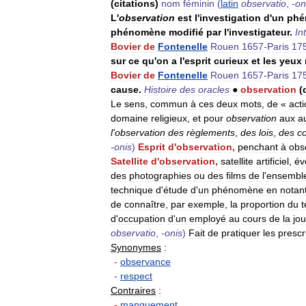
(
citations
)
nom
féminin
(
latin
observatio
,
-
on
L
'
observation
est
l
'
investigation
d
'
un
phé
phénomène
modifié
par
l
'
investigateur
.
In
Bovier
de
Fontenelle
Rouen
1657
-
Paris
17
sur
ce
qu
'
on
a
l
'
esprit
curieux
et
les
yeux
Bovier
de
Fontenelle
Rouen
1657
-
Paris
17
cause
.
Histoire
des
oracles
●
observation
(
Le
sens
,
commun
à
ces
deux
mots
,
de
«
act
domaine
religieux
,
et
pour
observation
aux
a
l
'
observation
des
règlements
,
des
lois
,
des
c
-
onis
)
Esprit
d
'
observation
,
penchant
à
obs
Satellite
d
'
observation
,
satellite
artificiel
,
év
des
photographies
ou
des
films
de
l
'
ensembl
technique
d
'
étude
d
'
un
phénomène
en
notan
de
connaître
,
par
exemple
,
la
proportion
du
d
'
occupation
d
'
un
employé
au
cours
de
la
jo
observatio
,
-
onis
)
Fait
de
pratiquer
les
prescr
Synonymes
:
-
observance
-
respect
Contraires
:
-
manquement