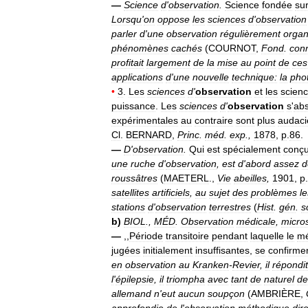
—
Science
d
'
observation
.
Science
fondée
su
Lorsqu
'
on
oppose
les
sciences
d
'
observation
parler
d
'
une
observation
régulièrement
organ
phénomènes
cachés
(
COURNOT
,
Fond
.
con
profitait
largement
de
la
mise
au
point
de
ces
applications
d
'
une
nouvelle
technique:
la
pho
•
3
.
Les
sciences
d
'
observation
et
les
scien
puissance
.
Les
sciences
d
'
observation
s
'
ab
expérimentales
au
contraire
sont
plus
audaci
Cl
.
BERNARD
,
Princ
.
méd
.
exp
.,
1878
,
p
.
86
.
—
D
'
observation
.
Qui
est
spécialement
conç
une
ruche
d
'
observation
,
est
d
'
abord
assez
d
roussâtres
(
MAETERL
.,
Vie
abeilles
,
1901
,
p
.
satellites
artificiels
,
au
sujet
des
problèmes
le
stations
d
'
observation
terrestres
(
Hist
.
gén
.
s
b
)
BIOL
.,
MÉD
.
Observation
médicale
,
micro
—
,,
Période
transitoire
pendant
laquelle
le
mé
jugées
initialement
insuffisantes
,
se
confirme
en
observation
au
Kranken
-
Revier
,
il
répondit
l
'
épilepsie
,
il
triompha
avec
tant
de
naturel
de
allemand
n
'
eut
aucun
soupçon
(
AMBRIÈRE
,
approfondie
de
l
'
observation
méthodique
dir