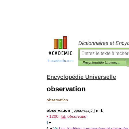
Dictionnaires et Ency
fr-academic.com
Encyclopédie Universelle
Encyclopédie Universelle
observation
observation
observation
[
ɔpsɛrvasjɔ̃
]
n
.
f
.
•
1200
;
lat
.
observatio
I
♦
1
♦
Vx
Loi
,
tradition
communément
observée