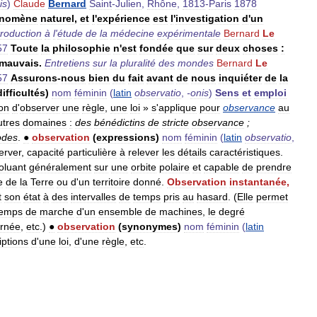
is
)
Claude
Bernard
Saint
-
Julien
,
Rhône
,
1813
-
Paris
1878
nomène
naturel
,
et
l
'
expérience
est
l
'
investigation
d
'
un
troduction
à
l
'
étude
de
la
médecine
expérimentale
Bernard
Le
57
Toute
la
philosophie
n
'
est
fondée
que
sur
deux
choses
:
mauvais
.
Entretiens
sur
la
pluralité
des
mondes
Bernard
Le
57
Assurons
-
nous
bien
du
fait
avant
de
nous
inquiéter
de
la
difficultés
)
nom
féminin
(
latin
observatio
,
-
onis
)
Sens
et
emploi
ion
d
'
observer
une
règle
,
une
loi
»
s
'
applique
pour
observance
au
utres
domaines
:
des
bénédictins
de
stricte
observance
;
odes
.
●
observation
(
expressions
)
nom
féminin
(
latin
observatio
,
erver
,
capacité
particulière
à
relever
les
détails
caractéristiques
.
oluant
généralement
sur
une
orbite
polaire
et
capable
de
prendre
e
de
la
Terre
ou
d
'
un
territoire
donné
.
Observation
instantanée
,
t
son
état
à
des
intervalles
de
temps
pris
au
hasard
. (
Elle
permet
temps
de
marche
d
'
un
ensemble
de
machines
,
le
degré
urnée
,
etc
.)
●
observation
(
synonymes
)
nom
féminin
(
latin
iptions
d
'
une
loi
,
d
'
une
règle
,
etc
.