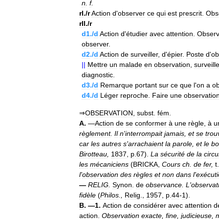
n
.
f
.
rI
./
r
Action
d
'
observer
ce
qui
est
prescrit
.
Obs
rII
./
r
d1
./
d
Action
d
'
étudier
avec
attention
.
Observ
observer
.
d2
./
d
Action
de
surveiller
,
d
'
épier
.
Poste
d
'
ob
||
Mettre
un
malade
en
observation
,
surveill
diagnostic
.
d3
./
d
Remarque
portant
sur
ce
que
l
'
on
a
o
d4
./
d
Léger
reproche
.
Faire
une
observatio
⇒
OBSERVATION
,
subst
.
fém
.
A
.
—
Action
de
se
conformer
à
une
règle
,
à
u
règlement
.
Il
n
'
interrompait
jamais
,
et
se
trou
car
les
autres
s
'
arrachaient
la
parole
,
et
le
b
Birotteau
,
1837
,
p
.
67
).
La
sécurité
de
la
circu
les
mécaniciens
(
BRICKA
,
Cours
ch
.
de
fer
,
t
.
l
'
observation
des
règles
et
non
dans
l
'
exécut
—
RELIG
.
Synon
.
de
observance
.
L
'
observat
fidèle
(
Philos
.,
Relig
.,
1957
,
p
.
44
-
1
).
B
. —
1
.
Action
de
considérer
avec
attention
d
action
.
Observation
exacte
,
fine
,
judicieuse
,
m