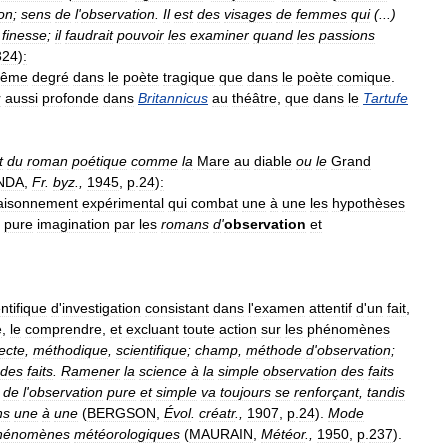
on
;
sens
de
l
'
observation
.
Il
est
des
visages
de
femmes
qui
(...)
finesse
;
il
faudrait
pouvoir
les
examiner
quand
les
passions
324
)
:
ême
degré
dans
le
poète
tragique
que
dans
le
poète
comique
.
r
aussi
profonde
dans
Britannicus
au
théâtre
,
que
dans
le
Tartufe
t
du
roman
poétique
comme
la
Mare
au
diable
ou
le
Grand
NDA
,
Fr
.
byz
.,
1945
,
p
.
24
)
:
aisonnement
expérimental
qui
combat
une
à
une
les
hypothèses
pure
imagination
par
les
romans
d
'
observation
et
ntifique
d
'
investigation
consistant
dans
l
'
examen
attentif
d
'
un
fait
,
e
,
le
comprendre
,
et
excluant
toute
action
sur
les
phénomènes
recte
,
méthodique
,
scientifique
;
champ
,
méthode
d
'
observation
;
des
faits
.
Ramener
la
science
à
la
simple
observation
des
faits
de
l
'
observation
pure
et
simple
va
toujours
se
renforçant
,
tandis
ns
une
à
une
(
BERGSON
,
Évol
.
créatr
.,
1907
,
p
.
24
).
Mode
hénomènes
météorologiques
(
MAURAIN
,
Météor
.,
1950
,
p
.
237
).