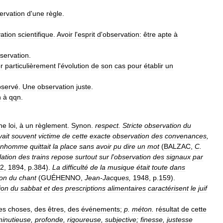
ervation
d
'
une
règle
.
ation
scientifique
.
Avoir
l
'
esprit
d
'
observation:
être
apte
à
servation
.
er
particulièrement
l
'
évolution
de
son
cas
pour
établir
un
bservé
.
Une
observation
juste
.
n
à
qqn
.
ne
loi
,
à
un
règlement
.
Synon
.
respect
.
Stricte
observation
du
vait
souvent
victime
de
cette
exacte
observation
des
convenances
,
onhomme
quittait
la
place
sans
avoir
pu
dire
un
mot
(
BALZAC
,
C
.
lation
des
trains
repose
surtout
sur
l
'
observation
des
signaux
par
2
,
1894
,
p
.
384
).
La
difficulté
de
la
musique
était
toute
dans
ion
du
chant
(
GUÉHENNO
,
Jean
-
Jacques
,
1948
,
p
.
159
).
ion
du
sabbat
et
des
prescriptions
alimentaires
caractérisent
le
juif
es
choses
,
des
êtres
,
des
événements
;
p
.
méton
.
résultat
de
cette
inutieuse
,
profonde
,
rigoureuse
,
subjective
;
finesse
,
justesse