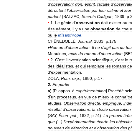
d
'
observation
;
don
,
esprit
,
faculté
d
'
observati
déroutent
l
'
observation
par
leur
calme
et
leur
parlent
(
BALZAC
,
Secrets
Cadigan
,
1839
,
p
.
•
1
.
Le
génie
d
'
observation
doit
exister
au
m
Assurément
,
il
y
a
une
observation
de
coeu
ou
le
Misanthrope
.
CHÊNEDOLLÉ
,
Journal
,
1833
,
p
.
175
.
♦
Roman
d
'
observation
.
Il
ne
s
'
agit
pas
du
tou
Meaulnes
,
mais
du
roman
d
'
observation
(
BE
•
2
.
C
'
est
l
'
investigation
scientifique
,
c
'
est
le
r
des
idéalistes
,
et
qui
remplace
les
romans
de
d
'
expérimentation
.
ZOLA
,
Rom
.
exp
.,
1880
,
p
.
17
.
2
.
En
partic
.
a
)
[
P
.
oppos
.
à
expérimentation
]
Procédé
scie
d
'
un
processus
,
en
vue
de
mieux
le
connaîtr
étudiés
.
Observation
directe
,
empirique
,
indi
résultat
d
'
observations
;
la
stricte
observation
(
SAY
,
Écon
.
pol
.,
1832
,
p
.
74
).
La
preuve
tirée
que
(...)
l
'
expérimentation
écarte
les
objectio
nouveau
de
détection
et
d
'
observation
des
p