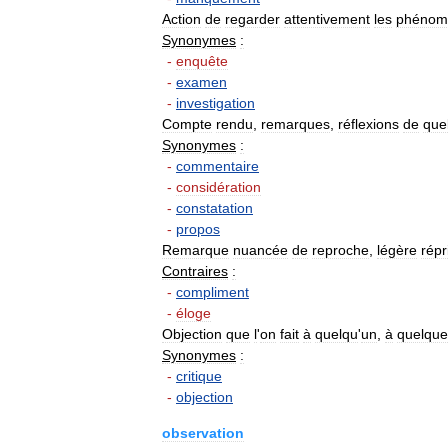
Action
de
regarder
attentivement
les
phénom
Synonymes
:
-
enquête
-
examen
-
investigation
Compte
rendu
,
remarques
,
réflexions
de
que
Synonymes
:
-
commentaire
-
considération
-
constatation
-
propos
Remarque
nuancée
de
reproche
,
légère
rép
Contraires
:
-
compliment
-
éloge
Objection
que
l
'
on
fait
à
quelqu
'
un
,
à
quelque
Synonymes
:
-
critique
-
objection
observation